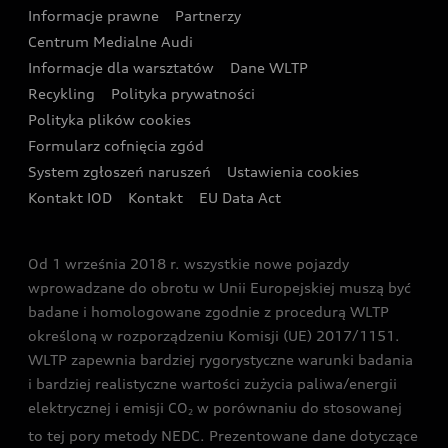
Eksperci elektromobilności Audi
Informacje prawne
Partnerzy
Akcje serwisowe Audi
Oferta dla przedsiębiorców
Audi i Muzeum Sztuki Nowoczesnej w Warszawie
Centrum Medialne Audi
Zasięg
Katalog online akcesoriów
Oferta dla klientów prywatnych
Informacje dla warsztatów
Dane WLTP
Audi driving experience
Ładowanie
Recykling
Polityka prywatności
Kalkulator rat
Audi quattro Cup
Polityka plików cookies
Formularz cofnięcia zgód
Ubezpieczenie
Audi i Puchar Świata w Skokach Narciarskich w
System zgłoszeń naruszeń
Ustawienia cookies
Zakopanem
Świat Audi RS
Kontakt IOD
Kontakt
EU Data Act
Audi driving experience
Od 1 września 2018 r. wszystkie nowe pojazdy
Audi exclusive
wprowadzane do obrotu w Unii Europejskiej muszą być
badane i homologowane zgodnie z procedurą WLTP
określoną w rozporządzeniu Komisji (UE) 2017/1151.
WLTP zapewnia bardziej rygorystyczne warunki badania
i bardziej realistyczne wartości zużycia paliwa/energii
elektrycznej i emisji CO
w porównaniu do stosowanej
2
to tej pory metody NEDC. Prezentowane dane dotyczące