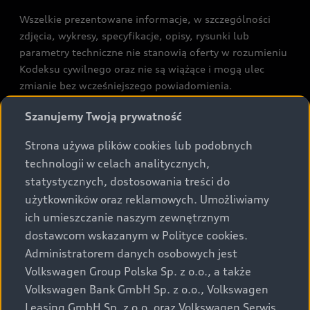
Wszelkie prezentowane informacje, w szczególności
zdjęcia, wykresy, specyfikacje, opisy, rysunki lub
parametry techniczne nie stanowią oferty w rozumieniu
Kodeksu cywilnego oraz nie są wiążące i mogą ulec
zmianie bez wcześniejszego powiadomienia.
Prezentowane informacje nie stanowią zapewnienia w
Szanujemy Twoją prywatność
rozumieniu art. 5561§2 Kodeksu cywilnego oraz art.
43b ust. 2 pkt 2 lit. a-c Ustawy o prawach konsumenta.
Strona używa plików cookies lub podobnych
technologii w celach analitycznych,
Podane kwoty są rekomendowane i obejmują podatek
statystycznych, dostosowania treści do
VAT (23%), chyba że inaczej zaznaczono.
użytkowników oraz reklamowych. Umożliwiamy
ich umieszczanie naszym zewnętrznym
Audi zastrzega sobie możliwość wprowadzenia zmian w
dostawcom wskazanym w Polityce cookies.
prezentowanych wersjach. Przedstawione detale
wyposażenia mogą różnić się od specyfikacji
Administratorem danych osobowych jest
przewidzianej na rynek polski. Zamieszczone zdjęcia
Volkswagen Group Polska Sp. z o.o., a także
mogą przedstawiać wyposażenie opcjonalne, dostępne
Volkswagen Bank GmbH Sp. z o.o., Volkswagen
za dopłatą. Wiążące ustalenie ceny, wyposażenia i
Leasing GmbH Sp. z o.o. oraz Volkswagen Serwis