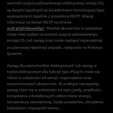
wartości zużycia paliwa/energii elektrycznej i emisji CO
2
są danymi zgodnymi ze świadectwem homologacji typu
wyznaczonymi zgodnie z procedurą WLTP. Więcej
informacji na temat WLTP na stronie
audi.pl/pl/danewltp/
. Montaż akcesoriów w pojeździe
może mieć wpływ na poziom zużycia paliwa/energii,
emisję CO
lub zasięg oraz może nastąpić najwcześniej
2
po pierwszej rejestracji pojazdu, wyłącznie na Państwa
życzenie.
Zasięg dla samochodów elektrycznych lub zasięg w
trybie elektrycznym dla hybryd typu Plug-In może się
różnić w zależności od wersji i wyposażenia oraz
zamontowanych akcesoriów. W praktyce rzeczywisty
zasięg różni się w zależności od stylu jazdy, prędkości,
korzystania z dodatkowych odbiorników energii,
temperatury zewnętrznej, liczby pasażerów, obciążenia
ładunkiem i topografii terenu.