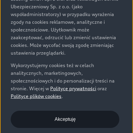
specyfikacji pojazdu następują w umowie sprzedaży, a
Ubezpieczeniowy Sp. z o.o. (jako
określenie parametrów technicznych zawiera
współadministratorzy) w przypadku wyrażenia
świadectwo homologacji typu pojazdu. Zastrzegamy
zgody na cookies reklamowe, analityczne i
sobie prawo do zmian i pomyłek. Wszelkie informacje
społecznościowe. Użytkownik może
prezentowane na stronie są aktualne na dzień ich
zaakceptować, odrzucić lub zmienić ustawienia
zamieszczania. W celu uzyskania najnowszych
cookies. Może wycofać swoją zgodę zmieniając
informacji prosimy kontaktować się z Partnerem Marki
ustawienia przeglądarki.
Audi.
Wykorzystujemy cookies też w celach
Wszystkie produkowane obecnie samochody marki Audi
analitycznych, marketingowych,
są wykonywane z materiałów spełniających pod
społecznościowych i do personalizacji treści na
względem możliwości odzysku i recyklingu wymagania
stronie. Więcej w
Polityce prywatności
oraz
określone w normie ISO 22628 i są zgodne z
Polityce plików cookies
.
europejskimi świadectwami homologacji wydanymi wg
dyrektywy 2005/64/WE. Volkswagen Group Polska sp. z
o.o. podlega obowiązkowi zapewnienia wszystkim
użytkownikom samochodów marki Volkswagen sieci
Akceptuję
odbioru pojazdów po wycofaniu ich z eksploatacji,
zgodnie z wymaganiami ustawy z 20 stycznia 2005 r. o