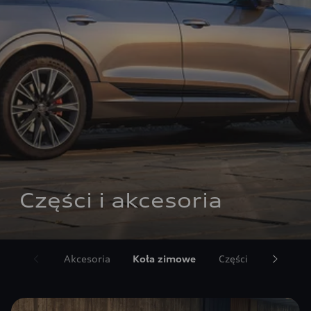
Części i akcesoria
Akcesoria
Koła zimowe
Części
Umów si