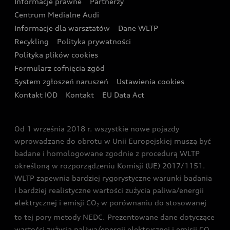
Informacje prawne
Partnerzy
Akcje serwisowe Audi
Oferta dla przedsiębiorców
Audi i Muzeum Sztuki Nowoczesnej w Warszawie
Centrum Medialne Audi
Zasięg
Katalog online akcesoriów
Oferta dla klientów prywatnych
Informacje dla warsztatów
Dane WLTP
Audi driving experience
Ładowanie
Recykling
Polityka prywatności
Kalkulator rat
Audi quattro Cup
Polityka plików cookies
Formularz cofnięcia zgód
Ubezpieczenie
Audi i Puchar Świata w Skokach Narciarskich w
System zgłoszeń naruszeń
Ustawienia cookies
Zakopanem
Świat Audi RS
Kontakt IOD
Kontakt
EU Data Act
Audi driving experience
Od 1 września 2018 r. wszystkie nowe pojazdy
Audi exclusive
wprowadzane do obrotu w Unii Europejskiej muszą być
badane i homologowane zgodnie z procedurą WLTP
określoną w rozporządzeniu Komisji (UE) 2017/1151.
WLTP zapewnia bardziej rygorystyczne warunki badania
i bardziej realistyczne wartości zużycia paliwa/energii
elektrycznej i emisji CO
w porównaniu do stosowanej
2
to tej pory metody NEDC. Prezentowane dane dotyczące
wartości zużycia paliwa/energii elektrycznej i emisji CO