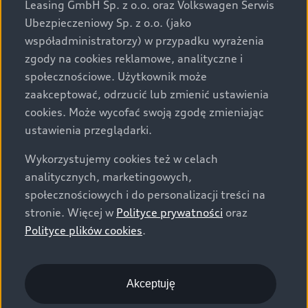
Leasing GmbH Sp. z o.o. oraz Volkswagen Serwis
określenie parametrów technicznych zawiera
Ubezpieczeniowy Sp. z o.o. (jako
świadectwo homologacji typu pojazdu. Zastrzegamy
współadministratorzy) w przypadku wyrażenia
sobie prawo do zmian i pomyłek. Wszelkie informacje
zgody na cookies reklamowe, analityczne i
prezentowane na stronie są aktualne na dzień ich
społecznościowe. Użytkownik może
zamieszczania. W celu uzyskania najnowszych
zaakceptować, odrzucić lub zmienić ustawienia
informacji prosimy kontaktować się z Partnerem Marki
cookies. Może wycofać swoją zgodę zmieniając
Audi.
ustawienia przeglądarki.
Wszystkie produkowane obecnie samochody marki Audi
Wykorzystujemy cookies też w celach
są wykonywane z materiałów spełniających pod
analitycznych, marketingowych,
względem możliwości odzysku i recyklingu wymagania
społecznościowych i do personalizacji treści na
określone w normie ISO 22628 i są zgodne z
stronie. Więcej w
Polityce prywatności
oraz
europejskimi świadectwami homologacji wydanymi wg
Polityce plików cookies
.
dyrektywy 2005/64/WE. Volkswagen Group Polska sp. z
o.o. podlega obowiązkowi zapewnienia wszystkim
użytkownikom samochodów marki Volkswagen sieci
odbioru pojazdów po wycofaniu ich z eksploatacji,
Akceptuję
zgodnie z wymaganiami ustawy z 20 stycznia 2005 r. o