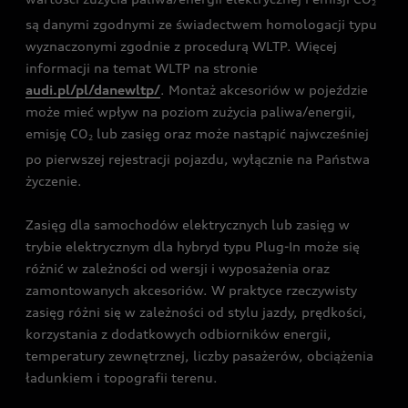
2
są danymi zgodnymi ze świadectwem homologacji typu
wyznaczonymi zgodnie z procedurą WLTP. Więcej
informacji na temat WLTP na stronie
audi.pl/pl/danewltp/
. Montaż akcesoriów w pojeździe
może mieć wpływ na poziom zużycia paliwa/energii,
emisję CO
lub zasięg oraz może nastąpić najwcześniej
2
po pierwszej rejestracji pojazdu, wyłącznie na Państwa
życzenie.
Zasięg dla samochodów elektrycznych lub zasięg w
trybie elektrycznym dla hybryd typu Plug-In może się
różnić w zależności od wersji i wyposażenia oraz
zamontowanych akcesoriów. W praktyce rzeczywisty
zasięg różni się w zależności od stylu jazdy, prędkości,
korzystania z dodatkowych odbiorników energii,
temperatury zewnętrznej, liczby pasażerów, obciążenia
ładunkiem i topografii terenu.