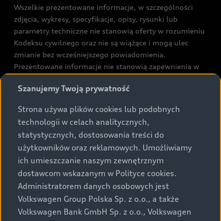
Wszelkie prezentowane informacje, w szczególności
zdjęcia, wykresy, specyfikacje, opisy, rysunki lub
parametry techniczne nie stanowią oferty w rozumieniu
Kodeksu cywilnego oraz nie są wiążące i mogą ulec
zmianie bez wcześniejszego powiadomienia.
Prezentowane informacje nie stanowią zapewnienia w
rozumieniu art. 5561§2 Kodeksu cywilnego oraz art.
Szanujemy Twoją prywatność
43b ust. 2 pkt 2 lit. a-c Ustawy o prawach konsumenta.
Strona używa plików cookies lub podobnych
Podane kwoty są rekomendowane i obejmują podatek
technologii w celach analitycznych,
VAT (23%), chyba że inaczej zaznaczono.
statystycznych, dostosowania treści do
użytkowników oraz reklamowych. Umożliwiamy
Audi zastrzega sobie możliwość wprowadzenia zmian w
ich umieszczanie naszym zewnętrznym
prezentowanych wersjach. Przedstawione detale
dostawcom wskazanym w Polityce cookies.
wyposażenia mogą różnić się od specyfikacji
przewidzianej na rynek polski. Zamieszczone zdjęcia
Administratorem danych osobowych jest
mogą przedstawiać wyposażenie opcjonalne, dostępne
Volkswagen Group Polska Sp. z o.o., a także
za dopłatą. Wiążące ustalenie ceny, wyposażenia i
Volkswagen Bank GmbH Sp. z o.o., Volkswagen
specyfikacji pojazdu następują w umowie sprzedaży, a